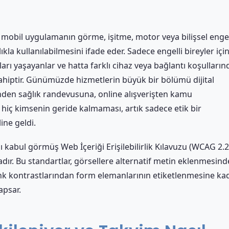
veya mobil uygulamanın görme, işitme, motor veya bilişsel engel
ıkla kullanılabilmesini ifade eder. Sadece engelli bireyler içi
unları yaşayanlar ve hatta farklı cihaz veya bağlantı koşulların
sahiptir. Günümüzde hizmetlerin büyük bir bölümü dijital
inden sağlık randevusuna, online alışverişten kamu
 hiç kimsenin geride kalmaması, artık sadece etik bir
ine geldi.
kabul görmüş Web İçeriği Erişilebilirlik Kılavuzu (WCAG 2.2
adır. Bu standartlar, görsellere alternatif metin eklenmesin
nk kontrastlarından form elemanlarının etiketlenmesine ka
apsar.