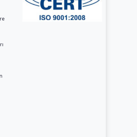
ere
rı
un