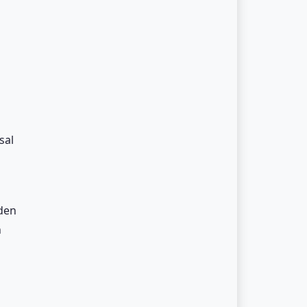
sal
eden
n