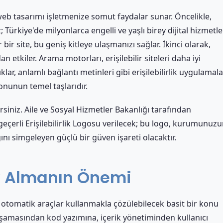
 web tasarımı işletmenize somut faydalar sunar. Öncelikle,
; Türkiye'de milyonlarca engelli ve yaşlı birey dijital hizmetl
 bir site, bu geniş kitleye ulaşmanızı sağlar. İkinci olarak,
n etkiler. Arama motorları, erişilebilir siteleri daha iyi
ıklar, anlamlı bağlantı metinleri gibi erişilebilirlik uygulamala
unun temel taşlarıdır.
rsiniz. Aile ve Sosyal Hizmetler Bakanlığı tarafından
l geçerli Erişilebilirlik Logosu verilecek; bu logo, kurumunuz
ğını simgeleyen güçlü bir güven işareti olacaktır.
k Almanın Önemi
ya otomatik araçlar kullanmakla çözülebilecek basit bir konu
 aşamasından kod yazımına, içerik yönetiminden kullanıcı