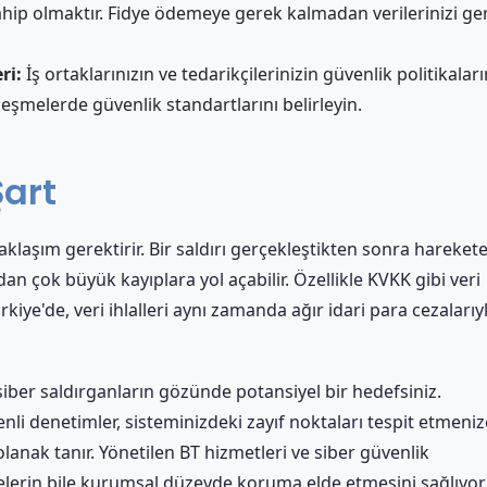
hip olmaktır. Fidye ödemeye gerek kalmadan verilerinizi ger
ri:
İş ortaklarınızın ve tedarikçilerinizin güvenlik politikaları
eşmelerde güvenlik standartlarını belirleyin.
Şart
yaklaşım gerektirir. Bir saldırı gerçekleştikten sonra hareket
 çok büyük kayıplara yol açabilir. Özellikle KVKK gibi veri
ye'de, veri ihlalleri aynı zamanda ağır idari para cezalarıy
iber saldırganların gözünde potansiyel bir hedefsiniz.
zenli denetimler, sisteminizdeki zayıf noktaları tespit etmeniz
anak tanır. Yönetilen BT hizmetleri ve siber güvenlik
melerin bile kurumsal düzeyde koruma elde etmesini sağlıyor.