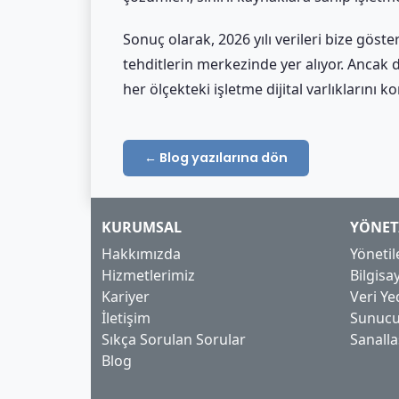
Sonuç olarak, 2026 yılı verileri bize göste
tehditlerin merkezinde yer alıyor. Ancak do
her ölçekteki işletme dijital varlıklarını 
← Blog yazılarına dön
KURUMSAL
YÖNET
Hakkımızda
Yönetil
Hizmetlerimiz
Bilgis
Kariyer
Veri Y
İletişim
Sunucu
Sıkça Sorulan Sorular
Sanall
Blog