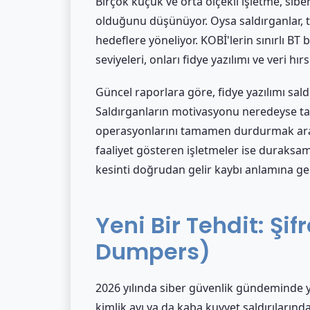
Birçok küçük ve orta ölçekli işletme, sibe
olduğunu düşünüyor. Oysa saldırganlar, 
hedeflere yöneliyor. KOBİ'lerin sınırlı BT 
seviyeleri, onları fidye yazılımı ve veri hır
Güncel raporlara göre, fidye yazılımı sal
Saldırganların motivasyonu neredeyse ta
operasyonlarını tamamen durdurmak arası
faaliyet gösteren işletmeler ise duraks
kesinti doğrudan gelir kaybı anlamına gel
Yeni Bir Tehdit: Şi
Dumpers)
2026 yılında siber güvenlik gündeminde yen
kimlik avı ya da kaba kuvvet saldırıların