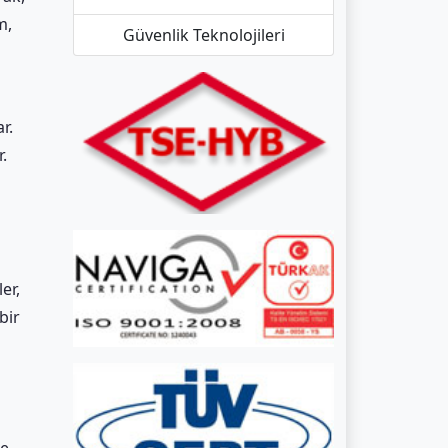
m,
Güvenlik Teknolojileri
r.
.
er,
bir
de