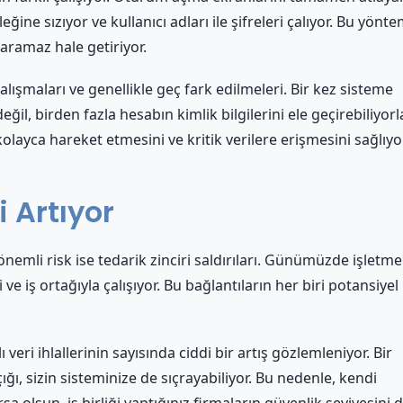
ine sızıyor ve kullanıcı adları ile şifreleri çalıyor. Bu yönte
aramaz hale getiriyor.
çalışmaları ve genellikle geç fark edilmeleri. Bir kez sisteme
eğil, birden fazla hesabın kimlik bilgilerini ele geçirebiliyorla
layca hareket etmesini ve kritik verilere erişmesini sağlıyor
i Artıyor
nemli risk ise tedarik zinciri saldırıları. Günümüzde işletmel
ve iş ortağıyla çalışıyor. Bu bağlantıların her biri potansiyel 
eri ihlallerinin sayısında ciddi bir artış gözlemleniyor. Bir
ığı, sizin sisteminize de sıçrayabiliyor. Bu nedenle, kendi
a olsun, iş birliği yaptığınız firmaların güvenlik seviyesini 