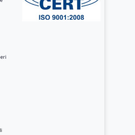
eri
i