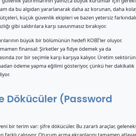
r güvenlik yatırımlarının yalnızca büyük kurumlar için gerekl
tam da bu algıdan yararlanarak daha az korunan, daha kola
bütçeleri, küçük güvenlik ekipleri ve bazen yetersiz farkındal
sızlığı gibi saldırılara karşı savunmasız bırakıyor.
dırılarının büyük bir bölümünün hedefi KOBİ'ler oluyor.
mamen finansal: Şirketler ya fidye ödemek ya da
nda zor bir seçimle karşı karşıya kalıyor. Üretim sektörü
amadan ödeme yapma eğilimi gösteriyor, çünkü her dakikalık
iyor.
fre Dökücüler (Password
i bir terim var: şifre dökücüler. Bu zararlı araçlar, gelenek
dan farklı çalışıyor. Oturum açma ekranlarını tamamen atlaya